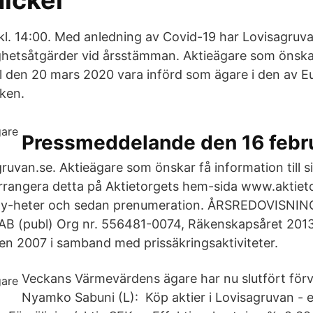
ickel
l. 14:00. Med anledning av Covid-19 har Lovisagruv
tighetsåtgärder vid årsstämman. Aktieägare som önskar
 den 20 mars 2020 vara införd som ägare i den av 
ken.
Pressmeddelande den 16 febr
ruvan.se. Aktieägare som önskar få information till s
rrangera detta på Aktietorgets hem-sida www.aktie
å ny-heter och sedan prenumeration. ÅRSREDOVISNI
 (publ) Org nr. 556481-0074, Räkenskapsåret 2013
ten 2007 i samband med prissäkringsaktiviteter.
Veckans Värmevärdens ägare har nu slutfört för
Nyamko Sabuni (L): Köp aktier i Lovisagruvan - en