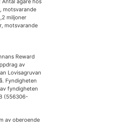
; Antal ägare hos
r, motsvarande
3,2 miljoner
r, motsvarande
Hannans Reward
uppdrag av
uvan Lovisagruvan
gå. Fyndigheten
 av fyndigheten
AB (556306-
om av oberoende