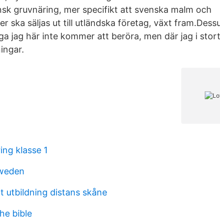
k gruvnäring, mer specifikt att svenska malm och
r ska säljas ut till utländska företag, växt fram.Dess
åga jag här inte kommer att beröra, men där jag i stor
ingar.
ing klasse 1
sweden
t utbildning distans skåne
he bible