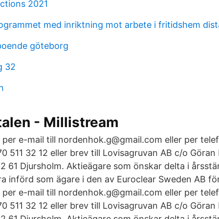
uctions 2021
ogrammet med inriktning mot arbete i fritidshem dis
boende göteborg
g 32
n
alen - Millistream
per e-mail till nordenhok.g@gmail.com eller per telef
 511 32 12 eller brev till Lovisagruvan AB c/o Göra
2 61 Djursholm. Aktieägare som önskar delta i årsst
a införd som ägare i den av Euroclear Sweden AB fö
per e-mail till nordenhok.g@gmail.com eller per telef
 511 32 12 eller brev till Lovisagruvan AB c/o Göra
2 61 Djursholm. Aktieägare som önskar delta i årsst