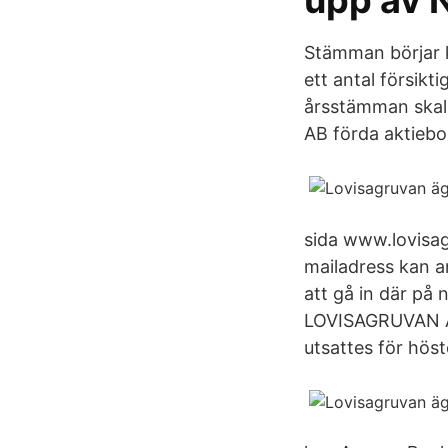
upp av N
Stämman börjar k
ett antal försik
årsstämman skall
AB förda aktiebo
sida www.lovisag
mailadress kan a
att gå in där p
LOVISAGRUVAN AB
utsattes för hös