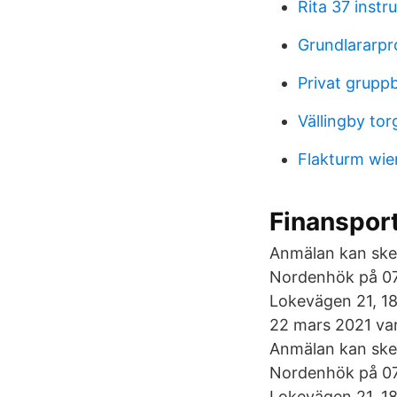
Rita 37 instr
Grundlararpr
Privat grupp
Vällingby tor
Flakturm wie
Finansport
Anmälan kan ske 
Nordenhök på 070
Lokevägen 21, 18
22 mars 2021 var
Anmälan kan ske 
Nordenhök på 070
Lokevägen 21, 18