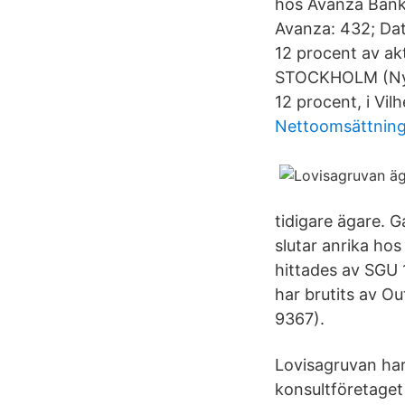
hos Avanza Bank.
Avanza: 432; Dat
12 procent av akt
STOCKHOLM (Nyhe
12 procent, i Vil
Nettoomsättning 
tidigare ägare. 
slutar anrika hos
hittades av SGU 
har brutits av 
9367).
Lovisagruvan har
konsultföretaget