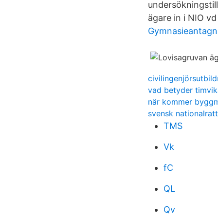
undersökningstill
ägare in i NIO vd
Gymnasieantagni
civilingenjörsutbil
vad betyder timvik
när kommer byggm
svensk nationalratt
TMS
Vk
fC
QL
Qv