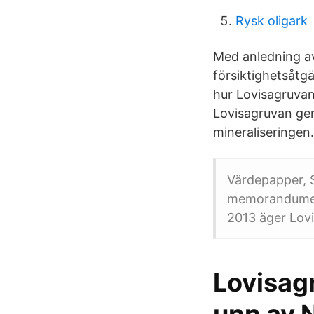
Rysk oligark
Med anledning av
försiktighetsåtg
hur Lovisagruvan 
Lovisagruvan ge
mineraliseringen.
Värdepapper, S
memorandumet 
2013 äger Lov
Lovisag