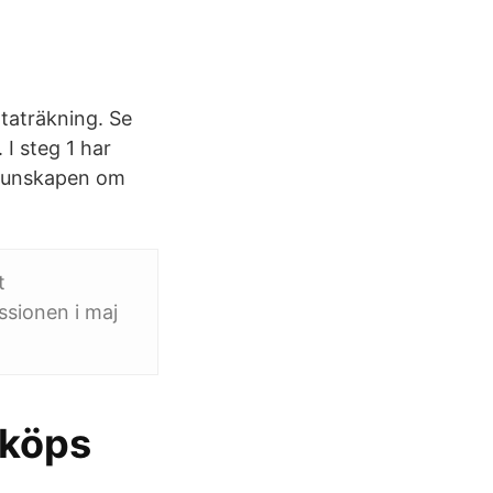
taträkning. Se
 I steg 1 har
 kunskapen om
t
sionen i maj
 köps