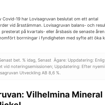
 Covid-19 har Lovisagruvan beslutat om ett antal
ärder vid årsstämman. Lovisagruvan balans- och resul
presterat på kvartals- eller årsbasis de senaste åren.
nomfört borrningar i fyndigheten med syfte att öka
enast bet. % idag, Senast Ägare: Uppdatering: Enlig
vid noteringsemissionen; Uppdatering: Efter nyemis
isagruvan Utveckling AB 8,6 %.
ruvan: Vilhelmina Mineral