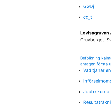
GGDj
cqjjt
Lovisagruvan 
Gruvberget. S
Befolkning kalma
antagen första u
Vad tjänar e
Införselmom
Jobb skurup
Resultaträkn