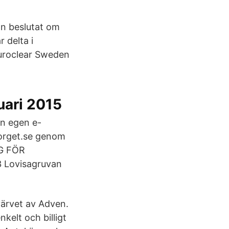
an beslutat om
 delta i
Euroclear Sweden
uari 2015
in egen e-
torget.se genom
NG FÖR
 Lovisagruvan
värvet av Adven.
kelt och billigt