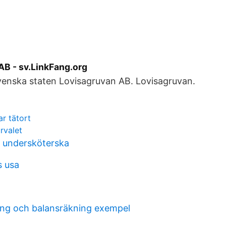
AB - sv.LinkFang.org
venska staten Lovisagruvan AB. Lovisagruvan.
r tätort
rvalet
n undersköterska
s usa
ing och balansräkning exempel