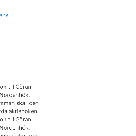
tans
on till Göran
n Nordenhök,
ämman skall den
rda aktieboken.
on till Göran
n Nordenhök,
ämman skall den