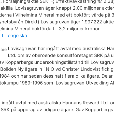
 Försäljning/aktie SEK: -; Effektivavkastning %: 2,38
akälla Lovisagruvan äger knappt 2,00 miljoner aktie
ierna i Vilhelmina Mineral med ett bokfört värde på 
tsbyrån Direkt) Lovisagruvan äger 1.997.222 aktie
helmina Mineral bokförda till 3,2 miljoner kronor.
till engelska
Lovisagruvan har ingått avtal med australiska 
Ltd. om av oberoende konsultföretaget SRK på 
Gav Kopparbergs undersökningstillstånd till Lovisagr
 Boliden Ny ägare in i NIO vd Christer Lindqvist fick 
1984 och har sedan dess haft flera olika ägare. Delar
Outokumpu 1989-1996 som Lovisagruvan Utveckling 
 ingått avtal med australiska Hannans Reward Ltd. 
 SRK på uppdrag av tidigare ägare. Gav Kopparbergs