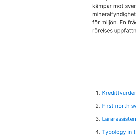
kämpar mot svens
mineralfyndighete
för miljön. En fr
rörelses uppfattn
Kredittvurder
First north 
Lärarassisten
Typology in t