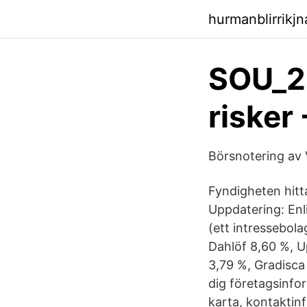
hurmanblirrikj
SOU_20
risker 
Börsnotering av
Fyndigheten hitt
Uppdatering: Enl
(ett intressebol
Dahlöf 8,60 %, U
3,79 %, Gradisca
dig företagsinfo
karta, kontaktinf