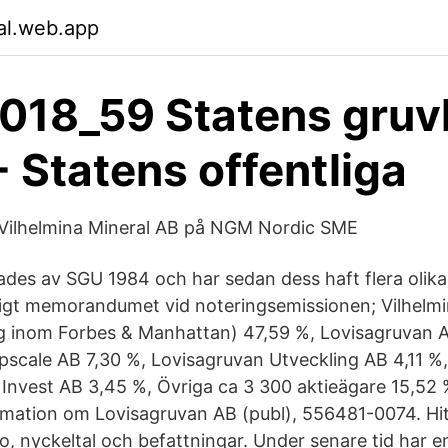
nal.web.app
18_59 Statens gruvl
- Statens offentliga
 Vilhelmina Mineral AB på NGM Nordic SME
ades av SGU 1984 och har sedan dess haft flera olika
igt memorandumet vid noteringsemissionen; Vilhelmi
ag inom Forbes & Manhattan) 47,59 %, Lovisagruvan 
pscale AB 7,30 %, Lovisagruvan Utveckling AB 4,11 %,
 Invest AB 3,45 %, Övriga ca 3 300 aktieägare 15,52 %
rmation om Lovisagruvan AB (publ), 556481-0074. Hit
o, nyckeltal och befattningar. Under senare tid har e